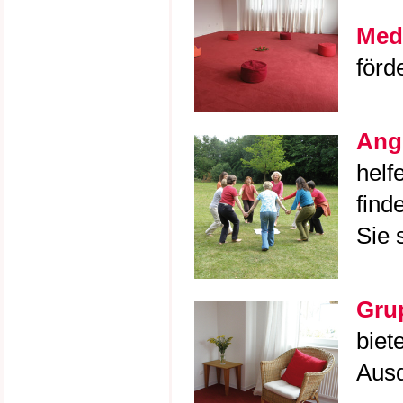
Medi
förd
Ange
helf
find
Sie 
Gru
biet
Ausd