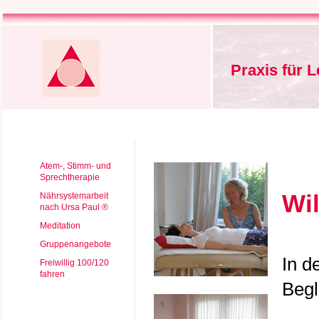
Praxis für 
Atem-, Stimm- und
Sprechtherapie
Wi
Nährsystemarbeit
nach Ursa Paul ®
Meditation
Gruppenangebote
In d
Freiwillig 100/120
fahren
Begl