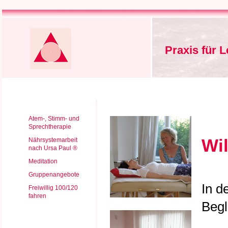
Praxis für 
Atem-, Stimm- und
Sprechtherapie
Wi
Nährsystemarbeit
nach Ursa Paul ®
Meditation
Gruppenangebote
In d
Freiwillig 100/120
fahren
Begl