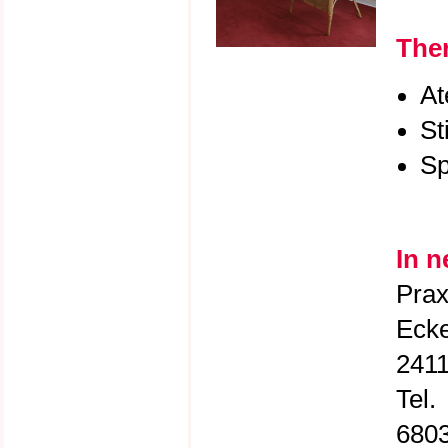
Ther
At
St
Sp
In 
Prax
Ecke
2411
Tel.