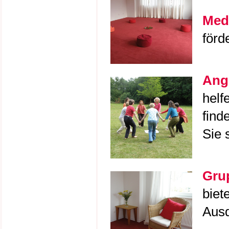
Medi
förd
Ange
helf
find
Sie 
Gru
biet
Ausd